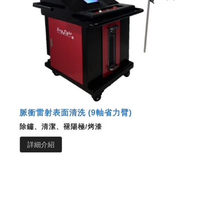
脈衝雷射表面清洗 (9軸省力臂)
除鏽、清潔、褪陽極/烤漆
詳細介紹